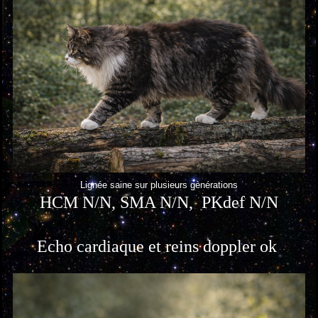
Lignée saine sur plusieurs gènérations
HCM N/N, SMA N/N, PKdef N/N
Echo cardiaque et reins doppler ok