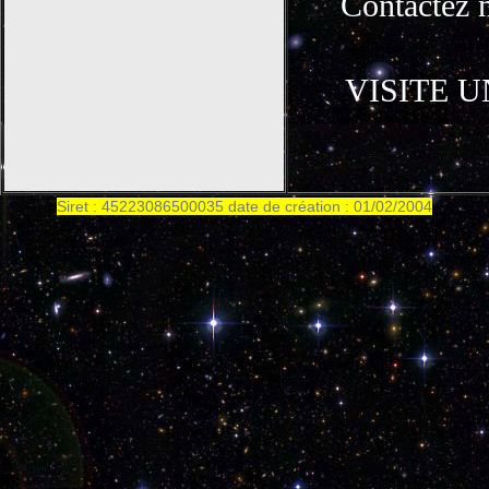
Contactez 
VISITE 
‎Siret : 45223086500035 date de création : 01/02/2004